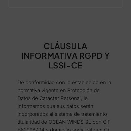
Navigation
Cláusulas legales
Condiciones de uso
CLÁUSULA
Información sobre cookies
INFORMATIVA RGPD Y
LSSI-CE
Política de calidad
De conformidad con lo establecido en la
normativa vigente en Protección de
Datos de Carácter Personal, le
informamos que sus datos serán
incorporados al sistema de tratamiento
titularidad de OCEAN WINDS SL con CIF
B62998794 y domicilio social sito en C/