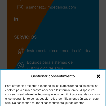
asanchez@impedancia.com
SERVICIOS
Instrumentación de medida eléctrica
Equipos para sistemas de
distribución de agua
Gestionar consentimiento
Asistencia técnica y seguimiento de
incidencias
Para ofrecer las mejores experiencias, utilizamos tecnologías como las
cookies para almacenar y/o acceder a la información del dispositivo. El
© Copyright – 2026 | Ocean Winds, S.L.
consentimiento de estas tecnologías nos permitirá procesar datos como
Condiciones de uso
|
Cláusulas legales
|
el comportamiento de navegación o las identificaciones únicas en este
Política de calidad
|
Cookies
|
Diseño web:
sitio. No consentir o retirar el consentimiento, puede afectar