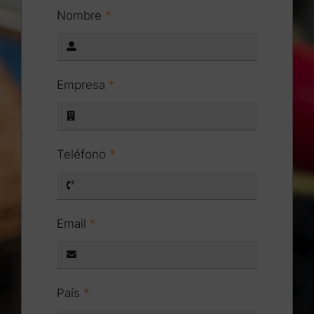
Navigation
Nombre
*
93 658 17 84
info@impedancia.com
Empresa
*
Teléfono
*
Email
*
País
*