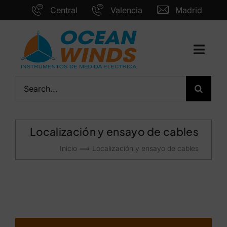
Saltar
Central
Valencia
Madrid
al
contenido
Toggl
Navig
Inicio
Buscar:
Tecnología
Marcas
Localización y ensayo de cables
Servicios
Inicio
Localización y ensayo de cables
Nosotros
Actualidad
Contacto