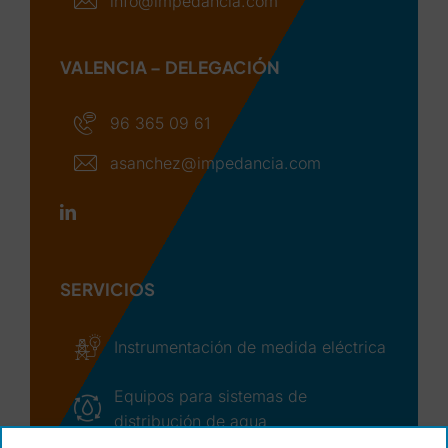
info@impedancia.com
VALENCIA – DELEGACIÓN
96 365 09 61
asanchez@impedancia.com
SERVICIOS
Instrumentación de medida eléctrica
Equipos para sistemas de
distribución de agua