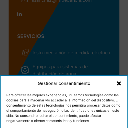
asanchez@impedancia.com
SERVICIOS
Instrumentación de medida eléctrica
Equipos para sistemas de
distribución de agua
Gestionar consentimiento
Asistencia técnica y seguimiento de
incidencias
Para ofrecer las mejores experiencias, utilizamos tecnologías como las
cookies para almacenar y/o acceder a la información del dispositivo. El
© Copyright – 2026 | Ocean Winds, S.L.
consentimiento de estas tecnologías nos permitirá procesar datos como
Condiciones de uso
|
Cláusulas legales
|
el comportamiento de navegación o las identificaciones únicas en este
Política de calidad
|
Cookies
|
Diseño web:
sitio. No consentir o retirar el consentimiento, puede afectar
qualitystudio
negativamente a ciertas características y funciones.