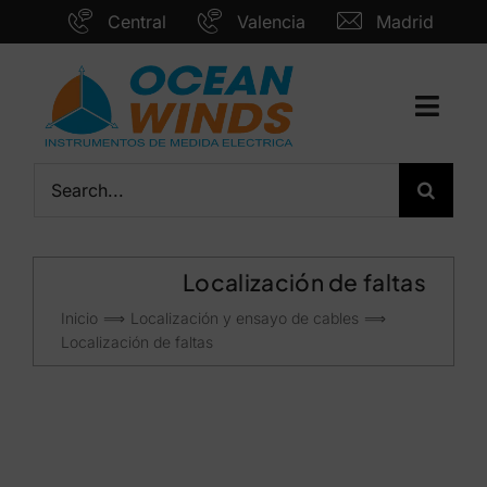
Saltar
Central
Valencia
Madrid
al
contenido
Toggl
Navig
Inicio
Buscar:
Tecnología
Marcas
Localización de faltas
Servicios
Inicio
Localización y ensayo de cables
Localización de faltas
Nosotros
Actualidad
Contacto