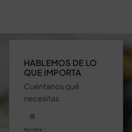
HABLEMOS DE LO
QUE IMPORTA
Cuéntanos qué
necesitas
Toggle
Navigation
Nombre
*
93 658 17 84