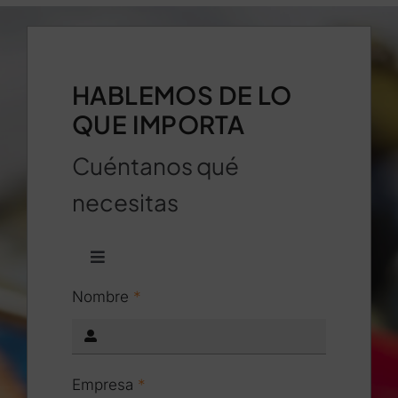
HABLEMOS DE LO
QUE IMPORTA
Cuéntanos qué
necesitas
Toggle
Navigation
Nombre
*
93 658 17 84
info@impedancia.com
Empresa
*