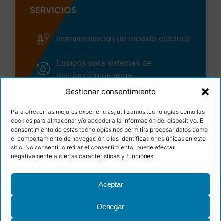
SERVICIOS
Instrumentación de medida eléctrica
Equipos para sistemas de
distribución de agua
Gestionar consentimiento
Asistencia técnica y seguimiento de
incidencias
Para ofrecer las mejores experiencias, utilizamos tecnologías como las
cookies para almacenar y/o acceder a la información del dispositivo. El
© Copyright – 2026 | Ocean Winds, S.L.
consentimiento de estas tecnologías nos permitirá procesar datos como
Condiciones de uso
|
Cláusulas legales
|
el comportamiento de navegación o las identificaciones únicas en este
Política de calidad
|
Cookies
|
Diseño web:
sitio. No consentir o retirar el consentimiento, puede afectar
qualitystudio
negativamente a ciertas características y funciones.
Aceptar
PROGRAMA KIT DIGITAL COFINANCIADO POR LOS
Denegar
FONDOS NEXT GENERATION (EU) DEL MECANISMO DE
RECUPERACIÓN Y RESILIENCIA