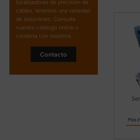
localizadores de precisión de
cables, tenemos una variedad
de soluciones. Consulta
nuestro catálogo online o
contacta con nosotros.
Contacto
Se
Más i