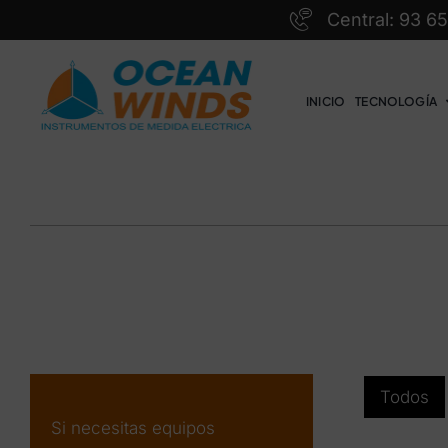
Saltar
Central: 93 6
al
contenido
INICIO
TECNOLOGÍA
Todos
Si necesitas equipos