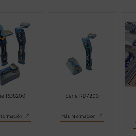
rie RD8200
Serie RD7200
nformación
Más información