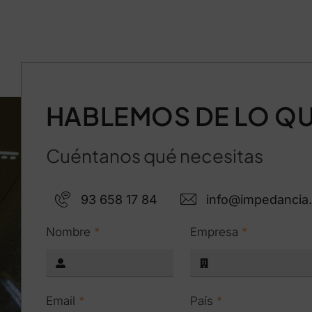
HABLEMOS DE LO QU
Cuéntanos qué necesitas
93 658 17 84
info@impedancia
Nombre
*
Empresa
*
Email
*
País
*