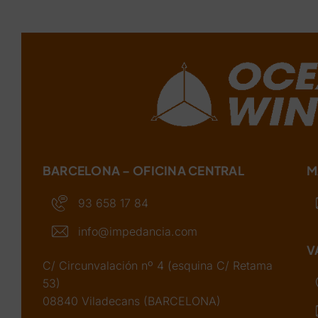
BARCELONA – OFICINA CENTRAL
M
93 658 17 84
info@impedancia.com
V
C/ Circunvalación nº 4 (esquina C/ Retama
53)
08840 Viladecans (BARCELONA)