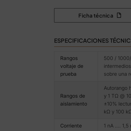
Ficha técnica
ESPECIFICACIONES TÉCNI
Rangos
500 / 1000/
voltaje de
intermedios
prueba
sobre una r
Autorango h
Rangos de
y 1 TΩ @ 1
aislamiento
±10% lectur
kΩ y 100 k
Corriente
1 nA .... 1,