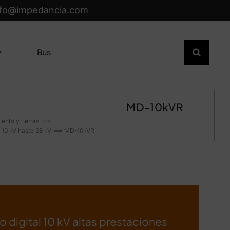
nfo@impedancia.com
Buscar:
MD-10kVR
ento y tierras
 10 kV hasta 28 kV
MD-10kVR
 digital 10 kV altas prestaciones