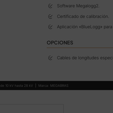
Software Megalogg2.
Certificado de calibración.
Aplicación «BlueLogg» para
OPCIONES
Cables de longitudes especi
de 10 kV hasta 28 kV
MEGABRAS