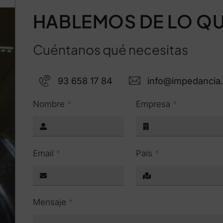
HABLEMOS DE LO QU
Cuéntanos qué necesitas
93 658 17 84
info@impedancia
Nombre
*
Empresa
*
Email
*
País
*
Mensaje
*