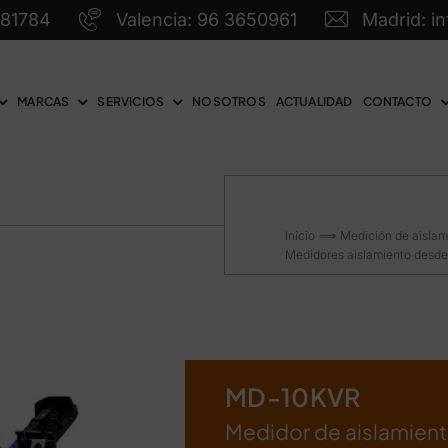
581784
Valencia: 96 3650961
Madrid: i
MARCAS
SERVICIOS
NOSOTROS
ACTUALIDAD
CONTACTO
Inicio
Medición de aislami
Medidores aislamiento desde
MD-10KVR
Medidor de aislamiento