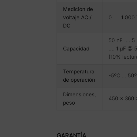
Medición de
voltaje AC /
0 .... 1.000
DC
50 nF .... 
Capacidad
.... 1 μF @
(10% lectura
Temperatura
-5ºC ... 50
de operación
Dimensiones,
450 x 360 
peso
GARANTÍA