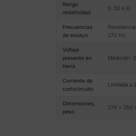
Rango
0..50 k Ω
resistividad
Frecuencias
Resistencia
de ensayo
270 Hz
Voltaje
presente en
Medición: 0 
tierra
Corriente de
Limitada a
cortocircuito
Dimensiones,
274 x 250 
peso