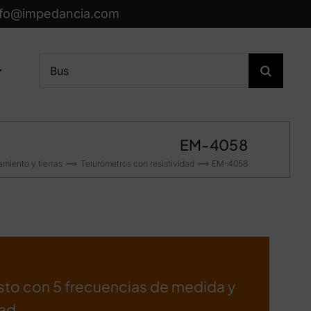
nfo@impedancia.com
Buscar:
EM-4058
amiento y tierras
Telurómetros con resistividad
EM-4058
to con 5 frecuencias de medida y
dad