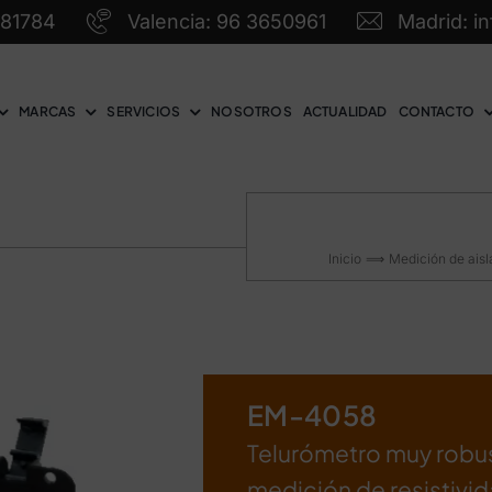
581784
Valencia: 96 3650961
Madrid: i
MARCAS
SERVICIOS
NOSOTROS
ACTUALIDAD
CONTACTO
Inicio
Medición de aisl
EM-4058
Telurómetro muy robus
medición de resistivi