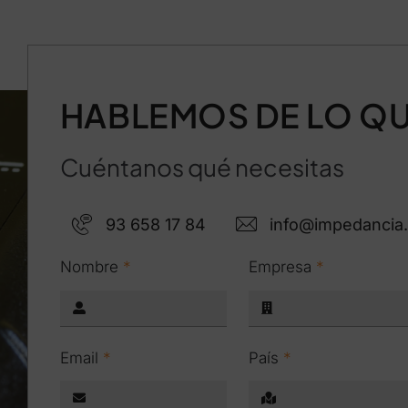
HABLEMOS DE LO QU
Cuéntanos qué necesitas
93 658 17 84
info@impedancia
Nombre
*
Empresa
*
Email
*
País
*