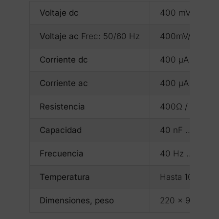
Voltaje dc
400 mV /4/40/4
Voltaje ac
Frec: 50/60 Hz
400mV/ 4/ 40/ 
Corriente dc
400 μA / 4000 
Corriente ac
400 μA / 4000 
Resistencia
400Ω / 4/40/40
Capacidad
40 nF ... 40 m
Frecuencia
40 Hz ... 100 
Temperatura
Hasta 1000ºC
Dimensiones, peso
220 x 96 x 60 