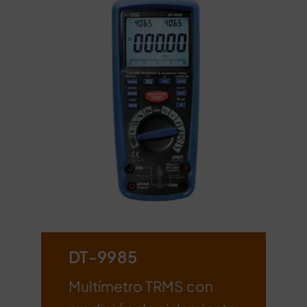
DT-9985
Multímetro TRMS con