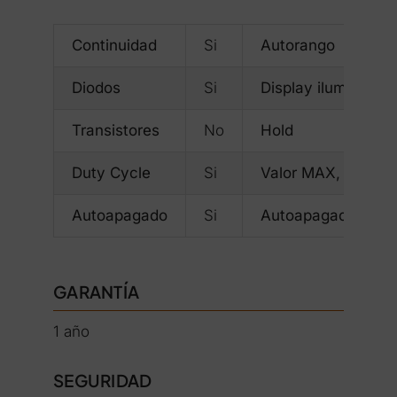
Continuidad
Si
Autorango
Diodos
Si
Display iluminado
Transistores
No
Hold
Duty Cycle
Si
Valor MAX, MIN y
Autoapagado
Si
Autoapagado
GARANTÍA
1 año
SEGURIDAD