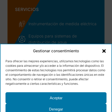
SERVICIOS
Instrumentación de medida eléctrica
Equipos para sistemas de
distribución de agua
Gestionar consentimiento
Asistencia técnica y seguimiento de
incidencias
Para ofrecer las mejores experiencias, utilizamos tecnologías como las
cookies para almacenar y/o acceder a la información del dispositivo. El
© Copyright – 2026 | Ocean Winds, S.L.
consentimiento de estas tecnologías nos permitirá procesar datos como
Condiciones de uso
|
Cláusulas legales
|
el comportamiento de navegación o las identificaciones únicas en este
Política de calidad
|
Cookies
|
Diseño web:
sitio. No consentir o retirar el consentimiento, puede afectar
qualitystudio
negativamente a ciertas características y funciones.
Aceptar
PROGRAMA KIT DIGITAL COFINANCIADO POR LOS
Denegar
FONDOS NEXT GENERATION (EU) DEL MECANISMO DE